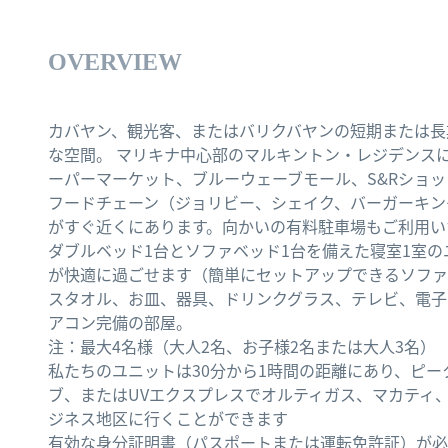
OVERVIEW
カバヤン、観光客、またはバリクバヤンの短期または長
な空間。 マリキナ中心部のマルキントン・レジデンス
ーパーマーケット、ブルーウェーブモール、S&Rショ
フードチェーン（ジョリビー、シェイク、バーガーキン
がすぐ近くにあります。向かいの有料駐車場もご利用い
ダブルベッド1台とソファベッド1台を備えた寝室1室の
が快適に過ごせます（簡単にセットアップできるソファ
スタオル、お皿、器具、ドリンクグラス、テレビ、電子
アコン完備の部屋。
注：最大4名様（大人2名、お子様2名または大人3名）
私たちのユニットは30分から1時間の距離にあり、ピー
ブ、またはUVエクスプレスでオルティガス、マカティ
ジネス地区に行くことができます
有効な身分証明書（パスポートまたは運転免許証）が必