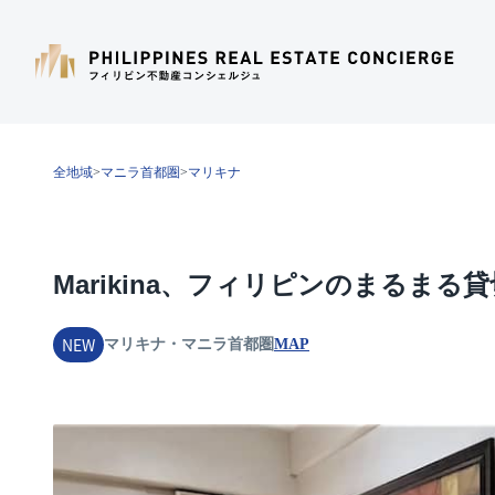
全地域
>
マニラ首都圏
>
マリキナ
Marikina、フィリピンのまるま
NEW
マリキナ・マニラ首都圏
MAP