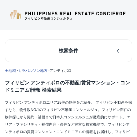
検索条件
人気のあるエリア
全地域
>
カラバルソン地方
>
アンティポロ
マカティ
タギッグ
フィリピン アンティポロの不動産[賃貸マンション・コン
ケソンシティ
ドミニアム]情報 検索結果
ルソン島中部
ダパオ
フィリピン アンティポロエリア28件の物件をご紹介。 フィリピン不動産を探
セブシティ
すなら、物件数NO.1のフィリピン不動産コンシェルジュ。フィリピン滞在の
カラバルソン
物件探しから契約・補償まで日本人コンシェルジュが徹底的にサポート。 エ
リア・ファシリティ・補償内容・条件など豊富な検索機能で、フィリピンア
エリア
ンティポロの賃貸マンション・コンドミニアムの情報をお届けし、フィリピ
アンティポロ(28)