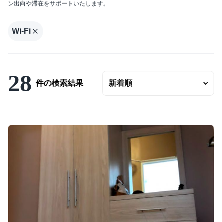
ン出向や滞在をサポートいたします。
エリアの変更
賃料
Wi-Fi
〜
ベッドルーム数
28
バスルーム数
件の検索結果
面積
〜
こだわり条件
駐車場有
エアコンつき
プールつき