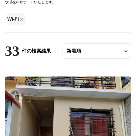
や滞在をサポートいたします。
エリアの変更
賃料
Wi-Fi
〜
ベッドルーム数
33
バスルーム数
件の検索結果
面積
〜
こだわり条件
駐車場有
エアコンつき
プールつき