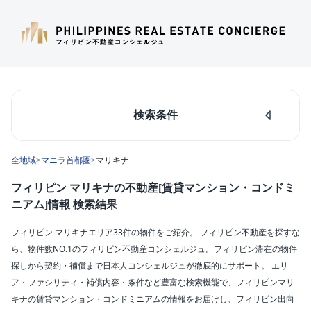
検索条件
人気のあるエリア
全地域
>
マニラ首都圏
>
マリキナ
マカティ
タギッグ
フィリピン マリキナの不動産[賃貸マンション・コンドミ
ケソンシティ
ニアム]情報 検索結果
ルソン島中部
ダパオ
フィリピン マリキナエリア33件の物件をご紹介。 フィリピン不動産を探すな
セブシティ
ら、物件数NO.1のフィリピン不動産コンシェルジュ。フィリピン滞在の物件
カラバルソン
探しから契約・補償まで日本人コンシェルジュが徹底的にサポート。 エリ
ア・ファシリティ・補償内容・条件など豊富な検索機能で、フィリピンマリ
エリア
キナの賃貸マンション・コンドミニアムの情報をお届けし、フィリピン出向
マリキナ(33)