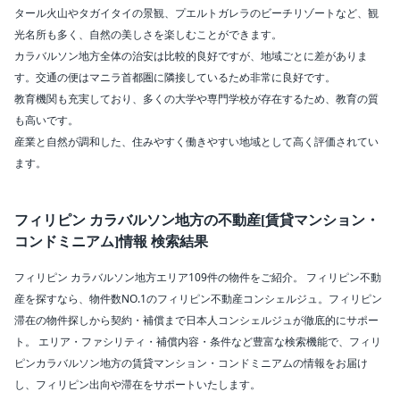
アンティポロ (28)
タール火山やタガイタイの景観、プエルトガレラのビーチリゾートなど、観
バコール (27)
光名所も多く、自然の美しさを楽しむことができます。
カインタ (18)
カラバルソン地方全体の治安は比較的良好ですが、地域ごとに差がありま
サンマテオ (11)
す。交通の便はマニラ首都圏に隣接しているため非常に良好です。
イムス (9)
教育機関も充実しており、多くの大学や専門学校が存在するため、教育の質
タイタイ (9)
も高いです。
サンタローザ (4)
産業と自然が調和した、住みやすく働きやすい地域として高く評価されてい
ダスマリニャス (4)
ます。
ビニャン (4)
タガイタイ (3)
フィリピン カラバルソン地方の不動産[賃貸マンション・
カビテ市 (2)
コンドミニアム]情報 検索結果
ビナンゴナン (2)
カウィット (1)
フィリピン カラバルソン地方エリア109件の物件をご紹介。 フィリピン不動
ゼネラル・トリアス (1)
産を探すなら、物件数NO.1のフィリピン不動産コンシェルジュ。フィリピン
エリアの変更
滞在の物件探しから契約・補償まで日本人コンシェルジュが徹底的にサポー
賃料
ト。 エリア・ファシリティ・補償内容・条件など豊富な検索機能で、フィリ
ピンカラバルソン地方の賃貸マンション・コンドミニアムの情報をお届け
〜
し、フィリピン出向や滞在をサポートいたします。
ベッドルーム数