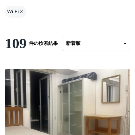
Wi-Fi
バスルーム数
面積
109
〜
件の検索結果
こだわり条件
駐車場有
エアコンつき
プールつき
ジムあり
Wifi完備
コンシェルジュ