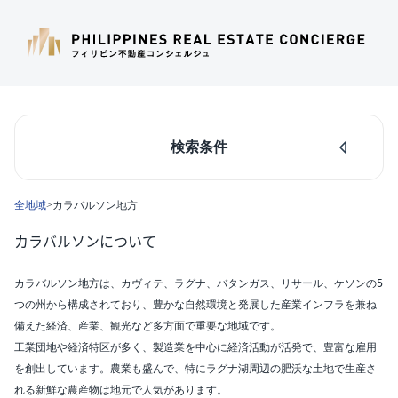
検索条件
人気のあるエリア
全地域
>
カラバルソン地方
マカティ
タギッグ
カラバルソンについて
ケソンシティ
ルソン島中部
カラバルソン地方は、カヴィテ、ラグナ、バタンガス、リサール、ケソンの5
ダパオ
つの州から構成されており、豊かな自然環境と発展した産業インフラを兼ね
セブシティ
備えた経済、産業、観光など多方面で重要な地域です。
カラバルソン
工業団地や経済特区が多く、製造業を中心に経済活動が活発で、豊富な雇用
エリア
を創出しています。農業も盛んで、特にラグナ湖周辺の肥沃な土地で生産さ
カラバルソン地方(109)
れる新鮮な農産物は地元で人気があります。