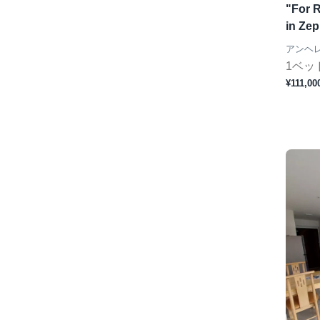
"For 
in Zep
アンヘ
1ベッ
¥111,00