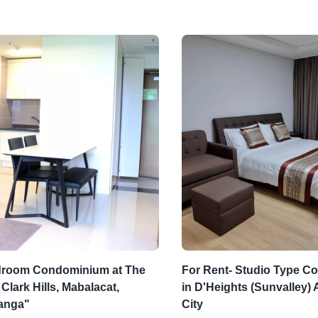
droom Condominium at The
For Rent- Studio Type C
Clark Hills, Mabalacat,
in D'Heights (Sunvalley)
anga"
City