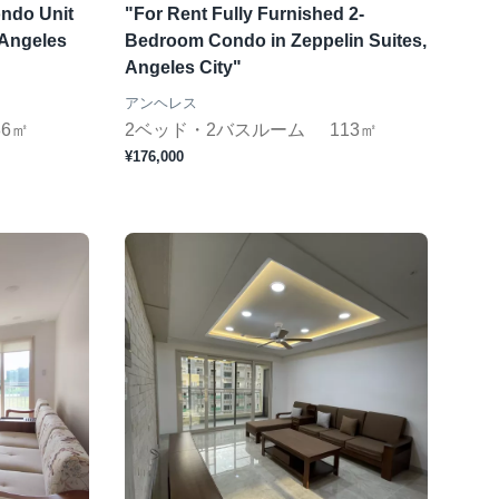
ndo Unit
"For Rent Fully Furnished 2-
 Angeles
Bedroom Condo in Zeppelin Suites,
Angeles City"
アンヘレス
86㎡
2ベッド・2バスルーム
113㎡
¥176,000