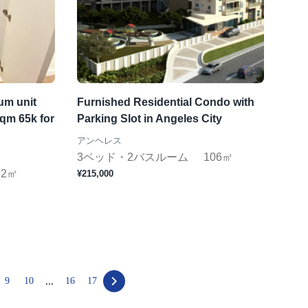
um unit
Furnished Residential Condo with
qm 65k for
Parking Slot in Angeles City
アンヘレス
3ベッド・2バスルーム
106㎡
72㎡
¥215,000
...
9
10
16
17