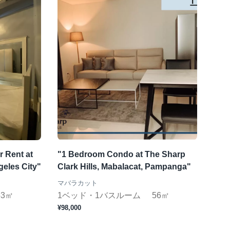
 Rent at
"1 Bedroom Condo at The Sharp
eles City"
Clark Hills, Mabalacat, Pampanga"
マバラカット
53㎡
1ベッド・1バスルーム
56㎡
¥98,000