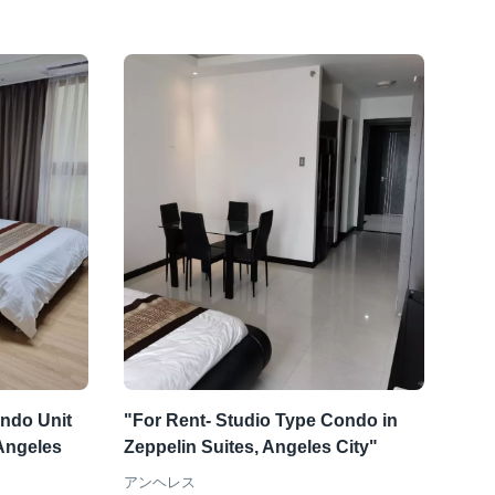
ondo Unit
"For Rent- Studio Type Condo in
 Angeles
Zeppelin Suites, Angeles City"
アンヘレス