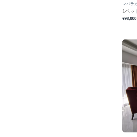
マバラ
1ベッ
¥98,000