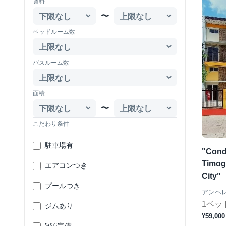
賃料
〜
ベッドルーム数
バスルーム数
面積
〜
こだわり条件
駐車場有
"Condo
Timog 
エアコンつき
City"
プールつき
アンヘ
1ベッ
ジムあり
¥59,000