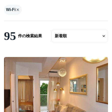
ジムあり
Wi-Fi
Wifi完備
コンシェルジュ
短期（１ヶ月〜）
95
件の検索結果
この条件で検索