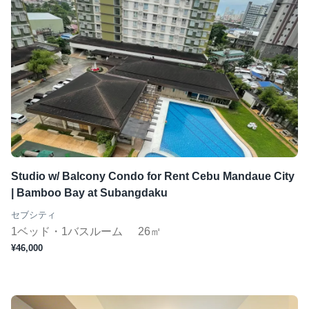
Studio w/ Balcony Condo for Rent Cebu Mandaue City
| Bamboo Bay at Subangdaku
セブシティ
1ベッド・1バスルーム
26㎡
¥46,000