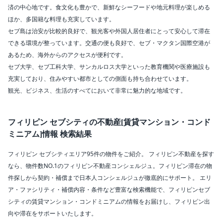
エリアの変更
済の中心地です。食文化も豊かで、新鮮なシーフードや地元料理が楽しめる
ほか、多国籍な料理も充実しています。
賃料
セブ島は治安が比較的良好で、観光客や外国人居住者にとって安心して滞在
〜
できる環境が整っています。交通の便も良好で、セブ・マクタン国際空港が
ベッドルーム数
あるため、海外からのアクセスが便利です。
セブ大学、セブ工科大学、サンカルロス大学といった教育機関や医療施設も
充実しており、住みやすい都市としての側面も持ち合わせています。
バスルーム数
観光、ビジネス、生活のすべてにおいて非常に魅力的な地域です。
面積
フィリピン セブシティの不動産[賃貸マンション・コンド
〜
ミニアム]情報 検索結果
こだわり条件
フィリピン セブシティエリア95件の物件をご紹介。 フィリピン不動産を探す
駐車場有
なら、物件数NO.1のフィリピン不動産コンシェルジュ。フィリピン滞在の物
件探しから契約・補償まで日本人コンシェルジュが徹底的にサポート。 エリ
エアコンつき
ア・ファシリティ・補償内容・条件など豊富な検索機能で、フィリピンセブ
シティの賃貸マンション・コンドミニアムの情報をお届けし、フィリピン出
プールつき
向や滞在をサポートいたします。