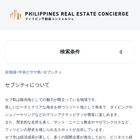
検索条件
人気のあるエリア
全地域
>
中央ビサヤ島
>
セブシティ
マカティ
タギッグ
セブシティについて
ケソンシティ
ルソン島中部
セブ島は観光地としての魅力が際立っている地域です。
ダパオ
美しいビーチとクリアな海水を持つリゾート地として有名で、ダイビングや
セブシティ
シュノーケリングなどのマリンアクティビティが豊富に楽しめます。
カラバルソン
また、歴史的な名所も多く、サント・ニーニョ教会やマゼランクロスなど、
エリア
フィリピンの歴史を感じられるスポットが点在しています。
セブシティ(95)
セブ市は経済成長が著しく、多くの国際企業が進出しており、ビジネスと経