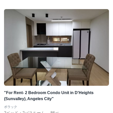
"For Rent- 2 Bedroom Condo Unit in D'Heights
(Sunvalley), Angeles City"
ポラック
2ベッド・2バスルーム
86㎡