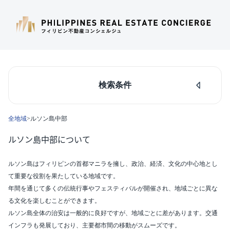
検索条件
人気のあるエリア
全地域
>
ルソン島中部
マカティ
タギッグ
ルソン島中部について
ケソンシティ
ルソン島中部
ルソン島はフィリピンの首都マニラを擁し、政治、経済、文化の中心地とし
ダパオ
て重要な役割を果たしている地域です。
セブシティ
年間を通じて多くの伝統行事やフェスティバルが開催され、地域ごとに異な
カラバルソン
る文化を楽しむことができます。
エリア
ルソン島全体の治安は一般的に良好ですが、地域ごとに差があります。交通
ルソン島中部(117)
インフラも発展しており、主要都市間の移動がスムーズです。