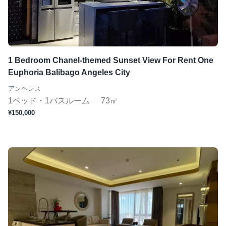
1 Bedroom Chanel-themed Sunset View For Rent One
Euphoria Balibago Angeles City
アンヘレス
1ベッド・1バスルーム
73㎡
¥150,000