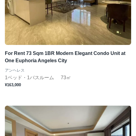
For Rent 73 Sqm 1BR Modern Elegant Condo Unit at
One Euphoria Angeles City
アンヘレス
1ベッド・1バスルーム
73㎡
¥163,000