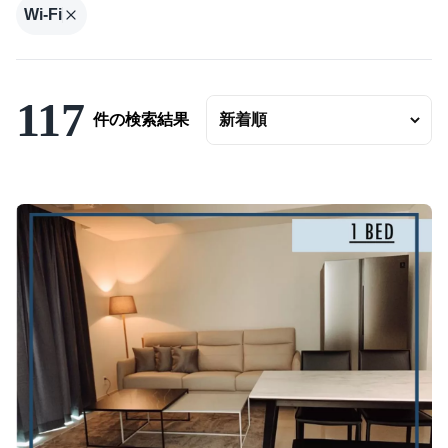
こだわり条件
Wi-Fi
駐車場有
エアコンつき
117
件の検索結果
プールつき
ジムあり
Wifi完備
コンシェルジュ
短期（１ヶ月〜）
この条件で検索