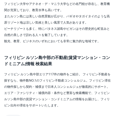
マリラオ (57)
フィリピン大学やアテネオ・デ・マニラ大学などの名門校が存在し、教育機
アンヘレス (9)
関が充実しており、教育水準も高いです。
マバラカット (8)
またルソン島には美しい自然景観が広がり、バギオやタガイタイのような高
サンタマリア (3)
原リゾート地は涼しい気候と美しい風景で人気があります。
ポラック (1)
ビーチリゾートも多く、特にバタネス諸島やビガンはその歴史的な町並みと
パンタバンガン (1)
自然の美しさで訪れる人々を魅了しています。
サン・ナルキッソ (1)
観光、教育、ビジネスのいずれにおいても非常に魅力的な地域です。
エリアの変更
賃料
フィリピン ルソン島中部の不動産[賃貸マンション・コン
〜
ドミニアム]情報 検索結果
ベッドルーム数
フィリピン ルソン島中部エリア117件の物件をご紹介。 フィリピン不動産を
探すなら、物件数NO.1のフィリピン不動産コンシェルジュ。フィリピン滞在
の物件探しから契約・補償まで日本人コンシェルジュが徹底的にサポート。
バスルーム数
エリア・ファシリティ・補償内容・条件など豊富な検索機能で、フィリピン
ルソン島中部の賃貸マンション・コンドミニアムの情報をお届けし、フィリ
面積
ピン出向や滞在をサポートいたします。
〜