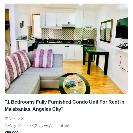
"1 Bedrooms Fully Furnished Condo Unit For Rent in
Malabanias, Angeles City"
アンヘレス
1ベッド・1バスルーム
56㎡
¥59,000