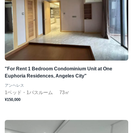
"For Rent 1 Bedroom Condominium Unit at One
Euphoria Residences, Angeles City"
アンヘレス
1ベッド・1バスルーム
73㎡
¥150,000