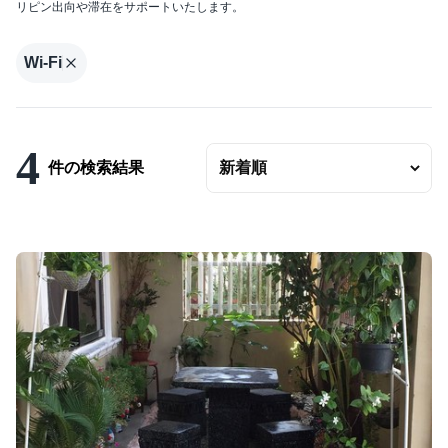
リピン出向や滞在をサポートいたします。
エリアの変更
賃料
Wi-Fi
〜
ベッドルーム数
4
バスルーム数
件の検索結果
面積
〜
こだわり条件
駐車場有
エアコンつき
プールつき