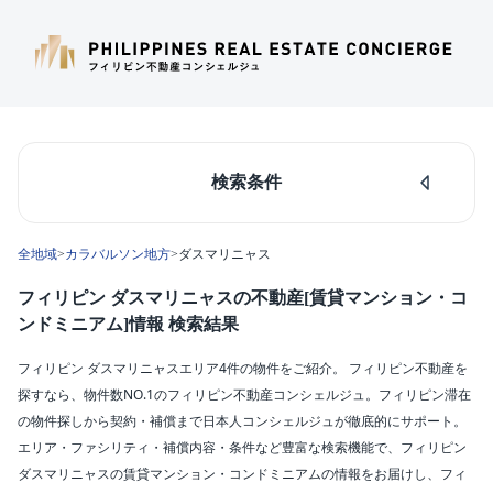
検索条件
人気のあるエリア
全地域
>
カラバルソン地方
>
ダスマリニャス
マカティ
タギッグ
フィリピン ダスマリニャスの不動産[賃貸マンション・コ
ケソンシティ
ンドミニアム]情報 検索結果
ルソン島中部
ダパオ
フィリピン ダスマリニャスエリア4件の物件をご紹介。 フィリピン不動産を
セブシティ
探すなら、物件数NO.1のフィリピン不動産コンシェルジュ。フィリピン滞在
カラバルソン
の物件探しから契約・補償まで日本人コンシェルジュが徹底的にサポート。
エリア・ファシリティ・補償内容・条件など豊富な検索機能で、フィリピン
エリア
ダスマリニャスの賃貸マンション・コンドミニアムの情報をお届けし、フィ
ダスマリニャス(4)