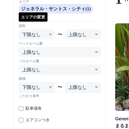
エリア
ジェネラル・サントス・シティ(1)
エリアの変更
賃料
〜
ベッドルーム数
バスルーム数
面積
〜
こだわり条件
駐車場有
Gene
エアコンつき
まるま