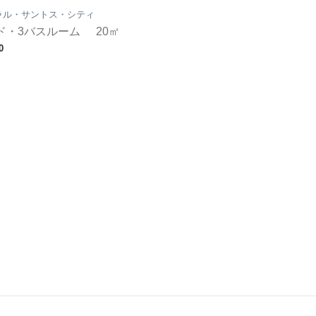
ラル・サントス・シティ
ド・3バスルーム
20㎡
0