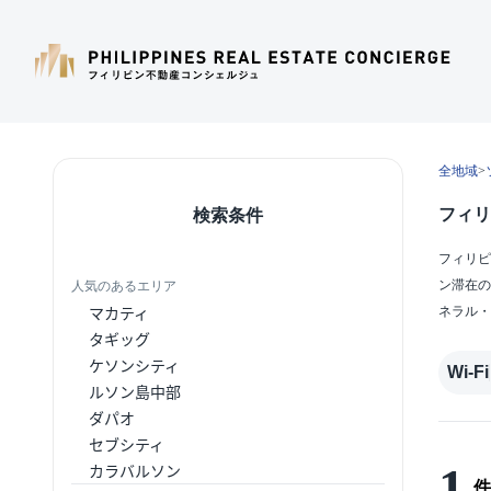
全地域
>
フィリ
検索条件
フィリピ
ン滞在の
人気のあるエリア
マカティ
ネラル・
タギッグ
ケソンシティ
Wi-Fi
ルソン島中部
ダパオ
セブシティ
1
カラバルソン
件