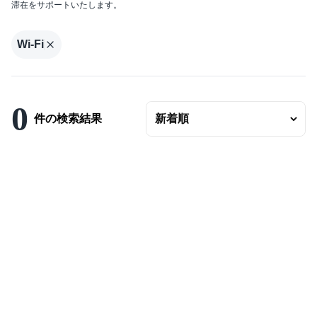
滞在をサポートいたします。
エリアの変更
賃料
Wi-Fi
〜
ベッドルーム数
0
バスルーム数
件の検索結果
面積
〜
こだわり条件
駐車場有
エアコンつき
プールつき