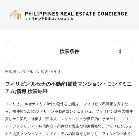
検索条件
人気のあるエリア
全地域
>
カラバルソン地方
>
ルセナ
マカティ
タギッグ
フィリピン ルセナの不動産[賃貸マンション・コンドミニ
ケソンシティ
アム]情報 検索結果
ルソン島中部
ダパオ
フィリピン ルセナエリア0件の物件をご紹介。 フィリピン不動産を探すな
セブシティ
ら、物件数NO.1のフィリピン不動産コンシェルジュ。フィリピン滞在の物件
カラバルソン
探しから契約・補償まで日本人コンシェルジュが徹底的にサポート。 エリ
ア・ファシリティ・補償内容・条件など豊富な検索機能で、フィリピンルセ
エリア
ナの賃貸マンション・コンドミニアムの情報をお届けし、フィリピン出向や
ルセナ(0)