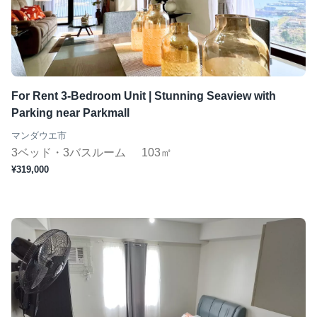
ジムあり
Wifi完備
コンシェルジュ
短期（１ヶ月〜）
For Rent 3-Bedroom Unit | Stunning Seaview with
Parking near Parkmall
マンダウエ市
この条件で検索
3ベッド・3バスルーム
103㎡
¥319,000