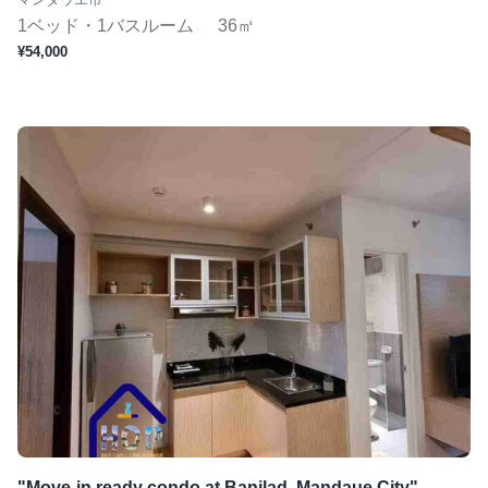
1ベッド・1バスルーム
36㎡
¥54,000
"Move-in ready condo at Banilad, Mandaue City"