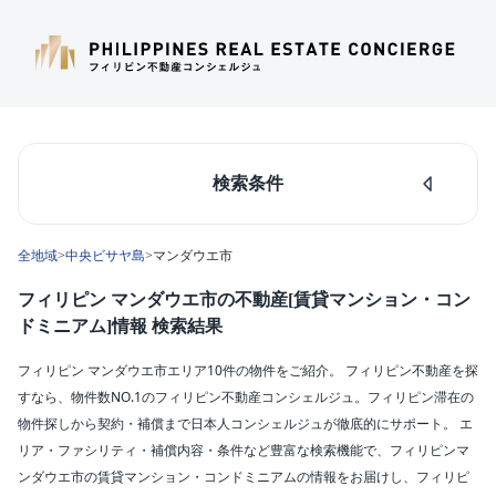
検索条件
人気のあるエリア
全地域
>
中央ビサヤ島
>
マンダウエ市
マカティ
タギッグ
フィリピン マンダウエ市の不動産[賃貸マンション・コン
ケソンシティ
ドミニアム]情報 検索結果
ルソン島中部
ダパオ
フィリピン マンダウエ市エリア10件の物件をご紹介。 フィリピン不動産を探
セブシティ
すなら、物件数NO.1のフィリピン不動産コンシェルジュ。フィリピン滞在の
カラバルソン
物件探しから契約・補償まで日本人コンシェルジュが徹底的にサポート。 エ
リア・ファシリティ・補償内容・条件など豊富な検索機能で、フィリピンマ
エリア
ンダウエ市の賃貸マンション・コンドミニアムの情報をお届けし、フィリピ
マンダウエ市(10)