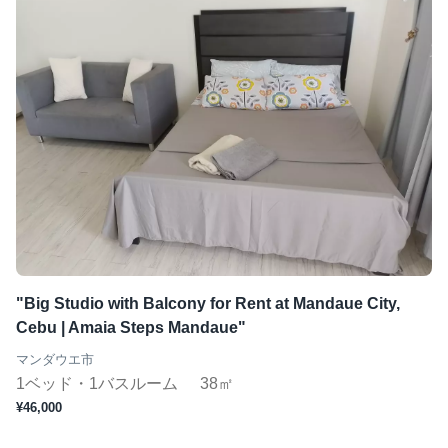
"Big Studio with Balcony for Rent at Mandaue City,
Cebu | Amaia Steps Mandaue"
マンダウエ市
1ベッド・1バスルーム
38㎡
¥46,000