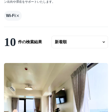
ン出向や滞在をサポートいたします。
エリアの変更
賃料
Wi-Fi
〜
ベッドルーム数
10
バスルーム数
件の検索結果
面積
〜
こだわり条件
駐車場有
エアコンつき
プールつき