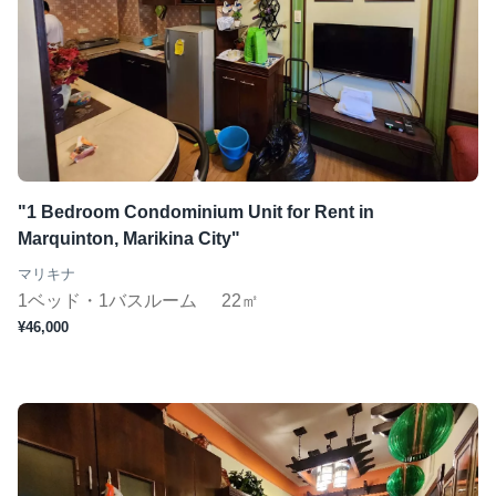
"1 Bedroom Condominium Unit for Rent in
Marquinton, Marikina City"
マリキナ
1ベッド・1バスルーム
22㎡
¥46,000