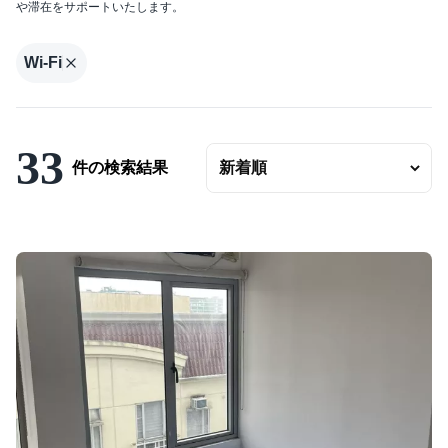
や滞在をサポートいたします。
エリアの変更
賃料
Wi-Fi
〜
ベッドルーム数
33
バスルーム数
件の検索結果
面積
〜
こだわり条件
駐車場有
エアコンつき
プールつき