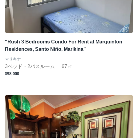
ジムあり
Wifi完備
コンシェルジュ
短期（１ヶ月〜）
"Rush 3 Bedrooms Condo For Rent at Marquinton
Residences, Santo Niño, Marikina"
マリキナ
この条件で検索
3ベッド・2バスルーム
67㎡
¥98,000