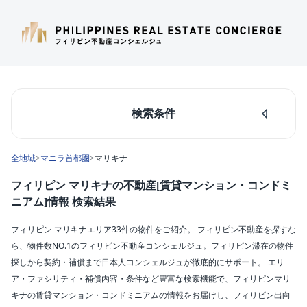
検索条件
人気のあるエリア
全地域
>
マニラ首都圏
>
マリキナ
マカティ
タギッグ
フィリピン マリキナの不動産[賃貸マンション・コンドミ
ケソンシティ
ニアム]情報 検索結果
ルソン島中部
ダパオ
フィリピン マリキナエリア33件の物件をご紹介。 フィリピン不動産を探すな
セブシティ
ら、物件数NO.1のフィリピン不動産コンシェルジュ。フィリピン滞在の物件
カラバルソン
探しから契約・補償まで日本人コンシェルジュが徹底的にサポート。 エリ
ア・ファシリティ・補償内容・条件など豊富な検索機能で、フィリピンマリ
エリア
キナの賃貸マンション・コンドミニアムの情報をお届けし、フィリピン出向
マリキナ(33)