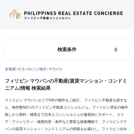
検索条件
人気のあるエリア
全地域
>
カラバルソン地方
>
マウバン
マカティ
タギッグ
フィリピン マウバンの不動産[賃貸マンション・コンドミ
ケソンシティ
ニアム]情報 検索結果
ルソン島中部
ダパオ
フィリピン マウバンエリア0件の物件をご紹介。 フィリピン不動産を探すな
セブシティ
ら、物件数NO.1のフィリピン不動産コンシェルジュ。フィリピン滞在の物件
カラバルソン
探しから契約・補償まで日本人コンシェルジュが徹底的にサポート。 エリ
ア・ファシリティ・補償内容・条件など豊富な検索機能で、フィリピンマウ
エリア
バンの賃貸マンション・コンドミニアムの情報をお届けし、フィリピン出向
マウバン(0)