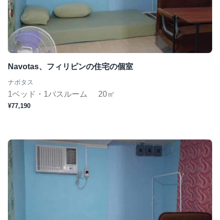
ジムあり
Wifi完備
コンシェルジュ
短期（１ヶ月〜）
Navotas、フィリピンの住宅の個室
ナボタス
1ベッド・1バスルーム
20㎡
この条件で検索
¥77,190