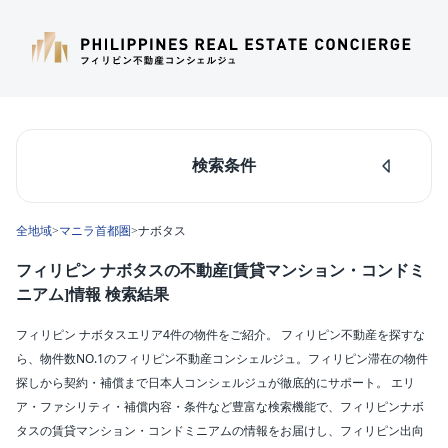
検索条件
人気のあるエリア
全地域
>
マニラ首都圏
>
ナボタス
マカティ
タギッグ
フィリピン ナボタスの不動産[賃貸マンション・コンドミ
ケソンシティ
ニアム]情報 検索結果
ルソン島中部
ダパオ
フィリピン ナボタスエリア4件の物件をご紹介。 フィリピン不動産を探すな
セブシティ
ら、物件数NO.1のフィリピン不動産コンシェルジュ。フィリピン滞在の物件
カラバルソン
探しから契約・補償まで日本人コンシェルジュが徹底的にサポート。 エリ
ア・ファシリティ・補償内容・条件など豊富な検索機能で、フィリピンナボ
エリア
タスの賃貸マンション・コンドミニアムの情報をお届けし、フィリピン出向
ナボタス(4)