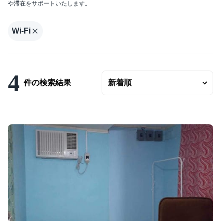
や滞在をサポートいたします。
エリアの変更
賃料
Wi-Fi
〜
ベッドルーム数
4
バスルーム数
件の検索結果
面積
〜
こだわり条件
駐車場有
エアコンつき
プールつき