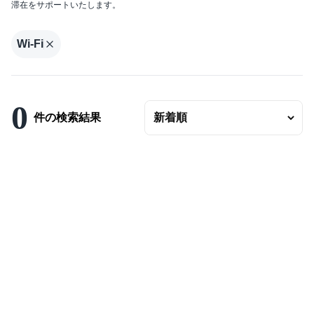
滞在をサポートいたします。
エリアの変更
賃料
Wi-Fi
〜
ベッドルーム数
0
バスルーム数
件の検索結果
面積
〜
こだわり条件
駐車場有
エアコンつき
プールつき