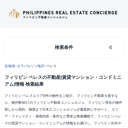
検索条件
人気のあるエリア
全地域
>
カラバルソン地方
>
ペレス
マカティ
タギッグ
フィリピン ペレスの不動産[賃貸マンション・コンドミニ
ケソンシティ
アム]情報 検索結果
ルソン島中部
ダパオ
フィリピン ペレスエリア0件の物件をご紹介。 フィリピン不動産を探すな
セブシティ
ら、物件数NO.1のフィリピン不動産コンシェルジュ。フィリピン滞在の物件
カラバルソン
探しから契約・補償まで日本人コンシェルジュが徹底的にサポート。 エリ
ア・ファシリティ・補償内容・条件など豊富な検索機能で、フィリピンペレ
エリア
スの賃貸マンション・コンドミニアムの情報をお届けし、フィリピン出向や
ペレス(0)