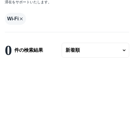
滞在をサポートいたします。
エリアの変更
賃料
Wi-Fi
〜
ベッドルーム数
0
バスルーム数
件の検索結果
面積
〜
こだわり条件
駐車場有
エアコンつき
プールつき