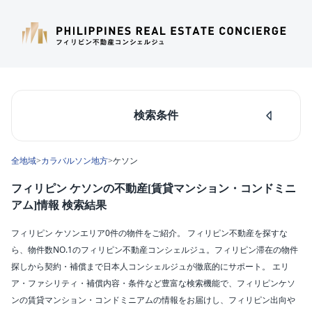
検索条件
人気のあるエリア
全地域
>
カラバルソン地方
>
ケソン
マカティ
タギッグ
フィリピン ケソンの不動産[賃貸マンション・コンドミニ
ケソンシティ
アム]情報 検索結果
ルソン島中部
ダパオ
フィリピン ケソンエリア0件の物件をご紹介。 フィリピン不動産を探すな
セブシティ
ら、物件数NO.1のフィリピン不動産コンシェルジュ。フィリピン滞在の物件
カラバルソン
探しから契約・補償まで日本人コンシェルジュが徹底的にサポート。 エリ
ア・ファシリティ・補償内容・条件など豊富な検索機能で、フィリピンケソ
エリア
ンの賃貸マンション・コンドミニアムの情報をお届けし、フィリピン出向や
ケソン(0)