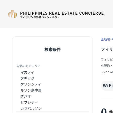
全地域
>
フィリ
検索条件
フィリピ
ら契約・
人気のあるエリア
マカティ
ョン・コ
タギッグ
ケソンシティ
Wi-Fi
ルソン島中部
ダパオ
セブシティ
0
カラバルソン
件