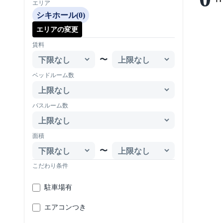
エリア
シキホール(0)
エリアの変更
賃料
〜
ベッドルーム数
バスルーム数
面積
〜
こだわり条件
駐車場有
エアコンつき