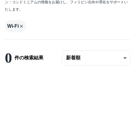
ン・コンドミニアムの情報をお届けし、フィリピン出向や滞在をサポートい
エリアの変更
たします。
賃料
〜
Wi-Fi
ベッドルーム数
バスルーム数
0
件の検索結果
面積
〜
こだわり条件
駐車場有
エアコンつき
プールつき