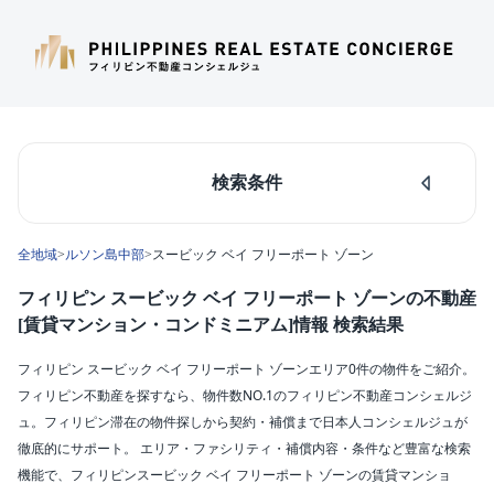
検索条件
人気のあるエリア
全地域
>
ルソン島中部
>
スービック ベイ フリーポート ゾーン
マカティ
タギッグ
フィリピン スービック ベイ フリーポート ゾーンの不動産
ケソンシティ
[賃貸マンション・コンドミニアム]情報 検索結果
ルソン島中部
ダパオ
フィリピン スービック ベイ フリーポート ゾーンエリア0件の物件をご紹介。
セブシティ
フィリピン不動産を探すなら、物件数NO.1のフィリピン不動産コンシェルジ
カラバルソン
ュ。フィリピン滞在の物件探しから契約・補償まで日本人コンシェルジュが
徹底的にサポート。 エリア・ファシリティ・補償内容・条件など豊富な検索
エリア
機能で、フィリピンスービック ベイ フリーポート ゾーンの賃貸マンショ
スービック ベイ フリーポート ゾーン(0)