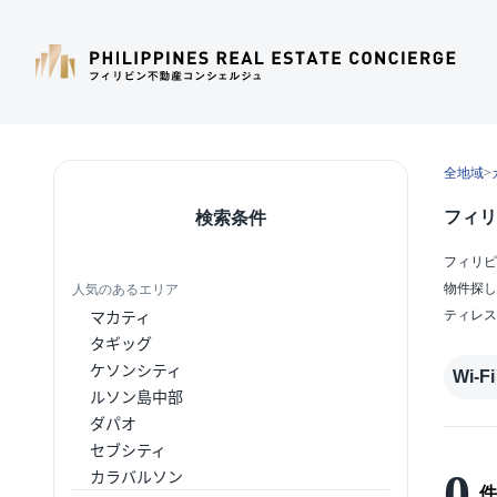
全地域
>
フィリ
検索条件
フィリピ
物件探し
人気のあるエリア
マカティ
ティレス
タギッグ
ケソンシティ
Wi-Fi
ルソン島中部
ダパオ
セブシティ
0
カラバルソン
件