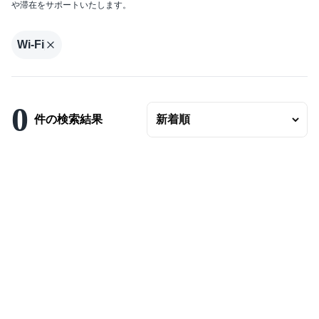
や滞在をサポートいたします。
エリアの変更
賃料
Wi-Fi
〜
ベッドルーム数
0
バスルーム数
件の検索結果
面積
〜
こだわり条件
駐車場有
エアコンつき
プールつき