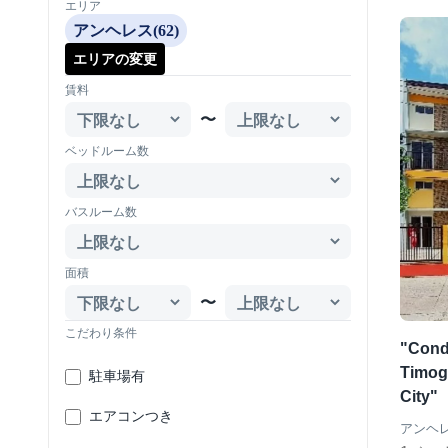
エリア
アンヘレス(62)
エリアの変更
賃料
〜
ベッドルーム数
バスルーム数
面積
〜
こだわり条件
"Condo
Timog 
駐車場有
City"
エアコンつき
アンヘ