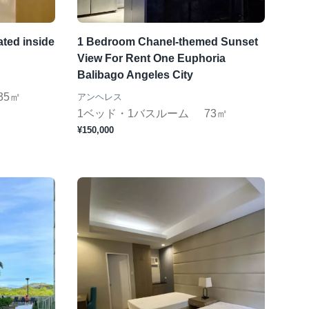
ated inside
1 Bedroom Chanel-themed Sunset
View For Rent One Euphoria
Balibago Angeles City
35㎡
アンヘレス
1ベッド・1バスルーム
73㎡
¥150,000