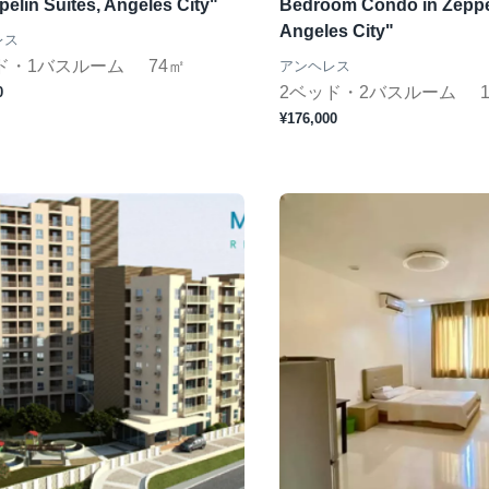
pelin Suites, Angeles City"
Bedroom Condo in Zeppel
Angeles City"
レス
ド・1バスルーム
74㎡
アンヘレス
2ベッド・2バスルーム
0
¥176,000