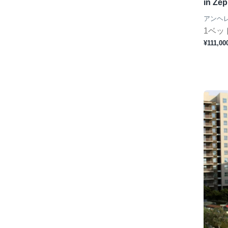
in Zep
アンヘ
1ベッ
¥111,00