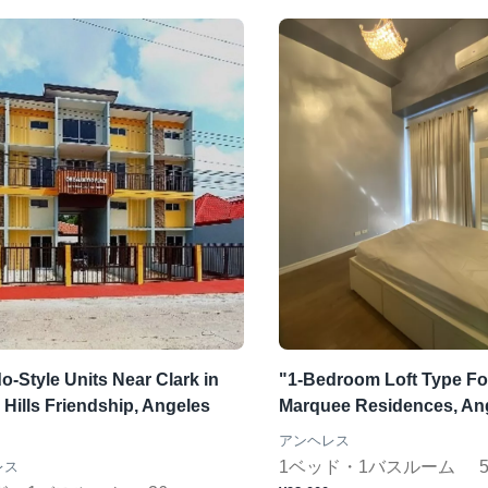
-Style Units Near Clark in
"1-Bedroom Loft Type For
Hills Friendship, Angeles
Marquee Residences, Ang
アンヘレス
1ベッド・1バスルーム
レス