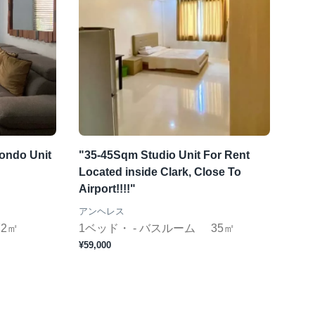
ondo Unit
"35-45Sqm Studio Unit For Rent
Located inside Clark, Close To
Airport!!!!"
アンヘレス
72㎡
1ベッド・ - バスルーム
35㎡
¥59,000