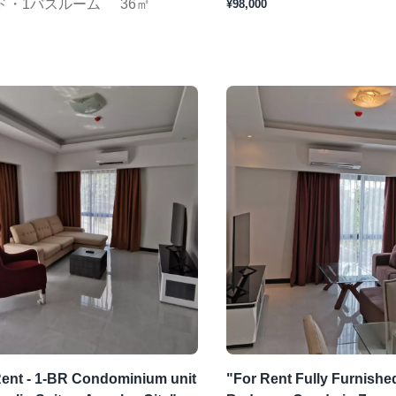
ド・1バスルーム
36㎡
¥98,000
Rent - 1-BR Condominium unit
"For Rent Fully Furnished