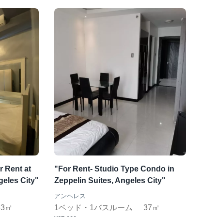
 Rent at
"For Rent- Studio Type Condo in
eles City"
Zeppelin Suites, Angeles City"
アンヘレス
53㎡
1ベッド・1バスルーム
37㎡