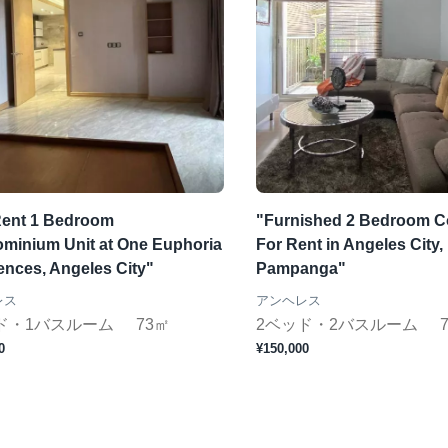
Rent 1 Bedroom
"Furnished 2 Bedroom C
minium Unit at One Euphoria
For Rent in Angeles City,
ences, Angeles City"
Pampanga"
レス
アンヘレス
ド・1バスルーム
73㎡
2ベッド・2バスルーム
0
¥150,000