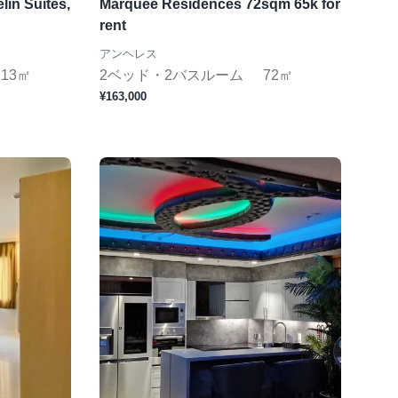
in Suites,
Marquee Residences 72sqm 65k for
rent
アンヘレス
113㎡
2ベッド・2バスルーム
72㎡
¥163,000