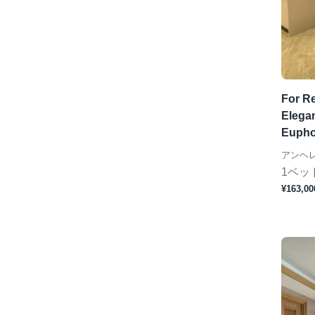
For R
Elega
Eupho
アンヘ
1ベッ
¥163,00