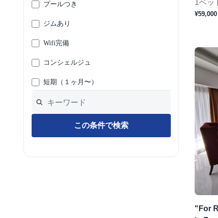
1ベッ
プールつき
¥59,000
ジムあり
Wifi完備
コンシェルジュ
短期（１ヶ月〜）
この条件で検索
"For 