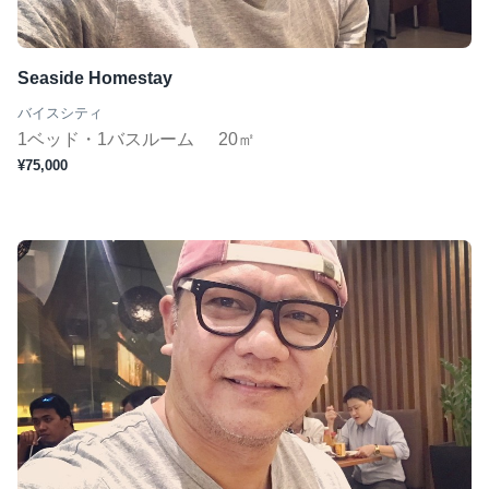
ジムあり
Wifi完備
Seaside Homestay
コンシェルジュ
バイスシティ
短期（１ヶ月〜）
1ベッド・1バスルーム
20㎡
¥75,000
この条件で検索