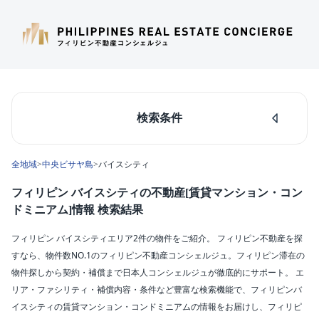
検索条件
人気のあるエリア
全地域
>
中央ビサヤ島
>
バイスシティ
マカティ
タギッグ
フィリピン バイスシティの不動産[賃貸マンション・コン
ケソンシティ
ドミニアム]情報 検索結果
ルソン島中部
ダパオ
フィリピン バイスシティエリア2件の物件をご紹介。 フィリピン不動産を探
セブシティ
すなら、物件数NO.1のフィリピン不動産コンシェルジュ。フィリピン滞在の
カラバルソン
物件探しから契約・補償まで日本人コンシェルジュが徹底的にサポート。 エ
リア・ファシリティ・補償内容・条件など豊富な検索機能で、フィリピンバ
エリア
イスシティの賃貸マンション・コンドミニアムの情報をお届けし、フィリピ
バイスシティ(2)