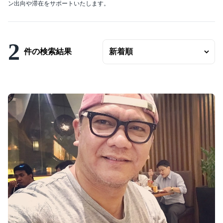
ン出向や滞在をサポートいたします。
エリアの変更
賃料
〜
2
件の検索結果
ベッドルーム数
バスルーム数
面積
〜
こだわり条件
駐車場有
エアコンつき
プールつき