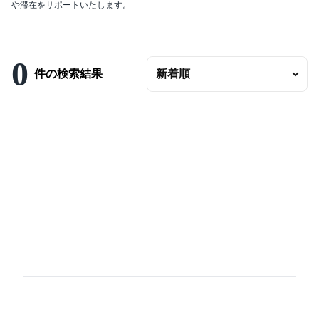
や滞在をサポートいたします。
エリアの変更
賃料
〜
0
件の検索結果
ベッドルーム数
バスルーム数
面積
〜
こだわり条件
駐車場有
エアコンつき
プールつき