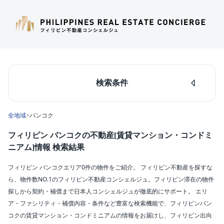
検索条件
人気のあるエリア
全地域
>
バンコク
マカティ
タギッグ
フィリピン バンコクの不動産[賃貸マンション・コンドミ
ケソンシティ
ニアム]情報 検索結果
ルソン島中部
ダパオ
フィリピン バンコクエリア0件の物件をご紹介。 フィリピン不動産を探すな
セブシティ
ら、物件数NO.1のフィリピン不動産コンシェルジュ。フィリピン滞在の物件
カラバルソン
探しから契約・補償まで日本人コンシェルジュが徹底的にサポート。 エリ
ア・ファシリティ・補償内容・条件など豊富な検索機能で、フィリピンバン
エリア
コクの賃貸マンション・コンドミニアムの情報をお届けし、フィリピン出向
バンコク(0)