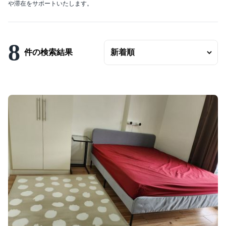
や滞在をサポートいたします。
エリアの変更
賃料
〜
8
件の検索結果
ベッドルーム数
バスルーム数
面積
〜
こだわり条件
駐車場有
エアコンつき
プールつき