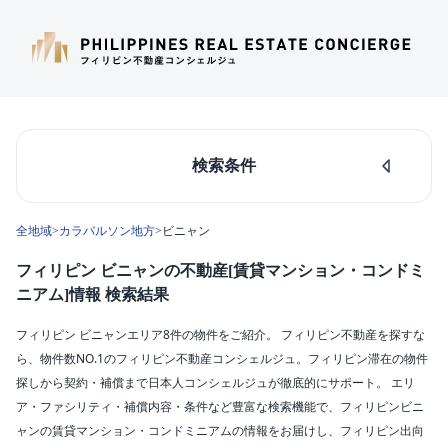
検索条件
人気のあるエリア
全地域
>
カラバルソン地方
>
ビニャン
マカティ
タギッグ
フィリピン ビニャンの不動産[賃貸マンション・コンドミ
ケソンシティ
ニアム]情報 検索結果
ルソン島中部
ダパオ
フィリピン ビニャンエリア8件の物件をご紹介。 フィリピン不動産を探すな
セブシティ
ら、物件数NO.1のフィリピン不動産コンシェルジュ。フィリピン滞在の物件
カラバルソン
探しから契約・補償まで日本人コンシェルジュが徹底的にサポート。 エリ
ア・ファシリティ・補償内容・条件など豊富な検索機能で、フィリピンビニ
エリア
ャンの賃貸マンション・コンドミニアムの情報をお届けし、フィリピン出向
ビニャン(8)