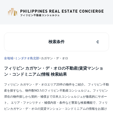
検索条件
人気のあるエリア
全地域
>
ミンダナオ島北部
>
カガヤン・デ・オロ
マカティ
タギッグ
フィリピン カガヤン・デ・オロの不動産[賃貸マンショ
ケソンシティ
ン・コンドミニアム]情報 検索結果
ルソン島中部
ダパオ
フィリピン カガヤン・デ・オロエリア20件の物件をご紹介。 フィリピン不動
セブシティ
産を探すなら、物件数NO.1のフィリピン不動産コンシェルジュ。フィリピン
カラバルソン
滞在の物件探しから契約・補償まで日本人コンシェルジュが徹底的にサポー
ト。 エリア・ファシリティ・補償内容・条件など豊富な検索機能で、フィリ
エリア
ピンカガヤン・デ・オロの賃貸マンション・コンドミニアムの情報をお届け
カガヤン・デ・オロ(20)