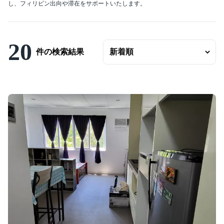
し、フィリピン出向や滞在をサポートいたします。
エリアの変更
賃料
〜
20
件の検索結果
ベッドルーム数
バスルーム数
面積
〜
こだわり条件
駐車場有
エアコンつき
プールつき