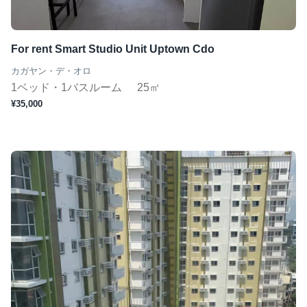
ジムあり
Wifi完備
For rent Smart Studio Unit Uptown Cdo
コンシェルジュ
カガヤン・デ・オロ
短期（１ヶ月〜）
1ベッド・1バスルーム
25㎡
¥35,000
この条件で検索