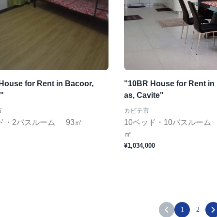
House for Rent in Bacoor,
"10BR House for Rent in
"
as, Cavite"
市
カビテ市
ド・2バスルーム
93㎡
10ベッド・10バスルーム
㎡
¥1,034,000
1
2