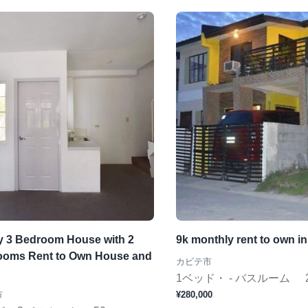
ty 3 Bedroom House with 2
9k monthly rent to own in
ooms Rent to Own House and
カビテ市
1ベッド・ - バスルーム
市
¥280,000