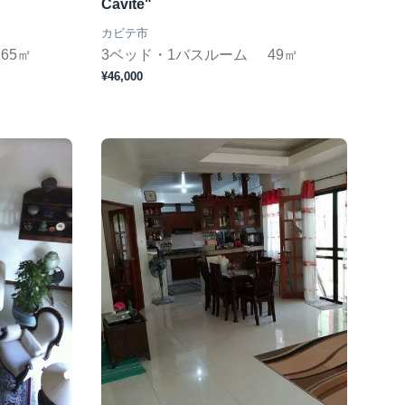
Cavite"
カビテ市
165㎡
3ベッド・1バスルーム
49㎡
¥46,000