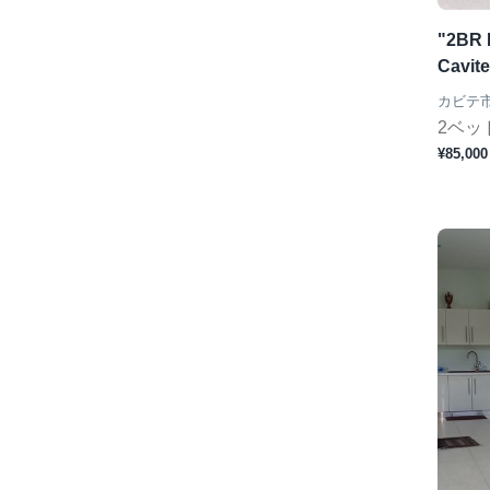
"2BR 
Cavite
カビテ
2ベッ
¥85,000