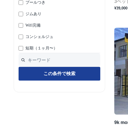
3ベッ
プールつき
¥39,000
ジムあり
Wifi完備
コンシェルジュ
短期（１ヶ月〜）
この条件で検索
9k mon