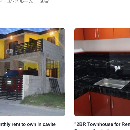
ド・3バスルーム
50㎡
thly rent to own in cavite
"2BR Townhouse for Rent