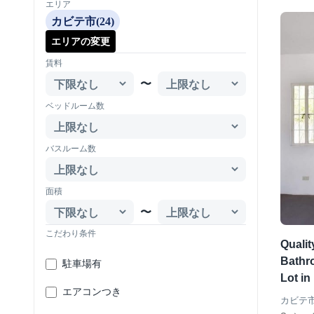
エリア
カビテ市(24)
エリアの変更
賃料
〜
ベッドルーム数
バスルーム数
面積
〜
こだわり条件
Quali
Bathr
駐車場有
Lot in
エアコンつき
カビテ