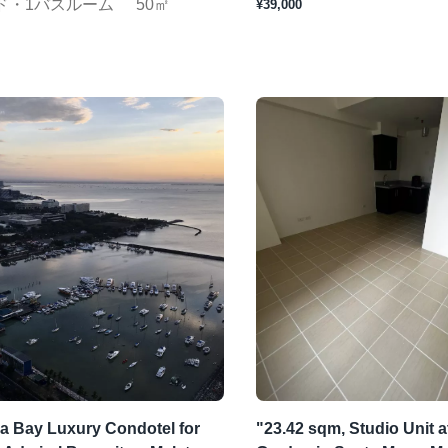
ド・1バスルーム
50㎡
¥39,000
a Bay Luxury Condotel for
"23.42 sqm, Studio Unit 