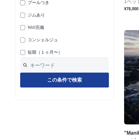
1ベッ
プールつき
¥78,000
ジムあり
Wifi完備
コンシェルジュ
短期（１ヶ月〜）
この条件で検索
"Manil