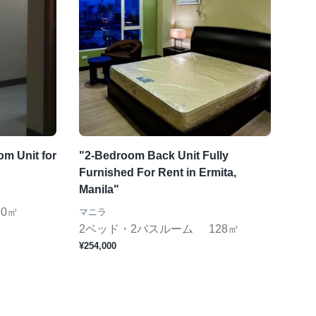
m Unit for
"2-Bedroom Back Unit Fully
Furnished For Rent in Ermita,
Manila"
60㎡
マニラ
2ベッド・2バスルーム
128㎡
¥254,000