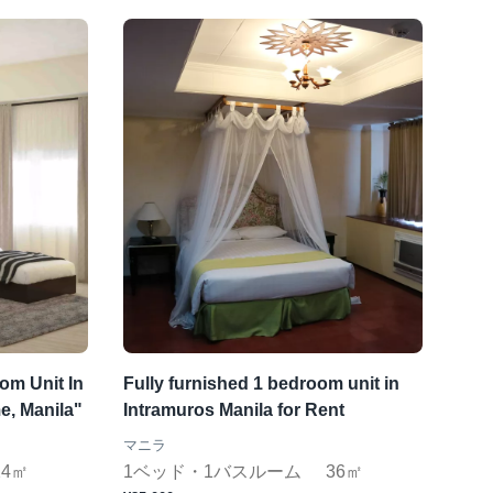
om Unit In
Fully furnished 1 bedroom unit in
e, Manila"
Intramuros Manila for Rent
マニラ
24㎡
1ベッド・1バスルーム
36㎡