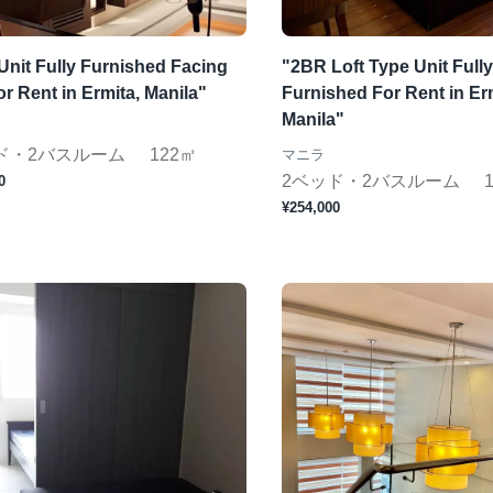
nit Fully Furnished Facing
"2BR Loft Type Unit Fully
r Rent in Ermita, Manila"
Furnished For Rent in Er
Manila"
ド・2バスルーム
122㎡
マニラ
2ベッド・2バスルーム
0
¥254,000