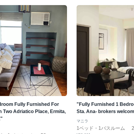
droom Fully Furnished For
"Fully Furnished 1 Bedro
n Two Adriatico Place, Ermita,
Sta. Ana- brokers welcom
a"
マニラ
1ベッド・1バスルーム