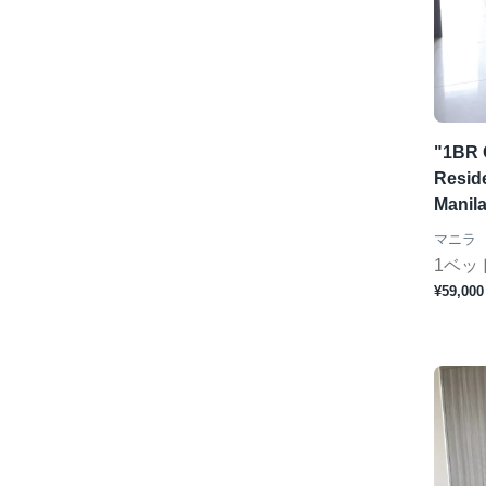
"1BR 
Reside
Manil
マニラ
1ベッ
¥59,000