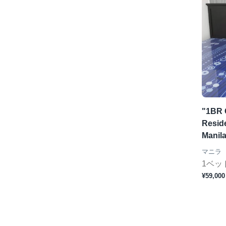
"1BR 
Reside
Manil
マニラ
1ベッ
¥59,000