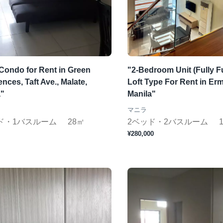
Condo for Rent in Green
"2-Bedroom Unit (Fully F
nces, Taft Ave., Malate,
Loft Type For Rent in Erm
a"
Manila"
マニラ
ド・1バスルーム
28㎡
2ベッド・2バスルーム
¥280,000