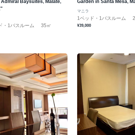
n Admiral Baysuites, Malate,
Garden in Santa Mesa, Ma
a"
マニラ
1ベッド・1バスルーム
ド・1バスルーム
35㎡
¥39,000