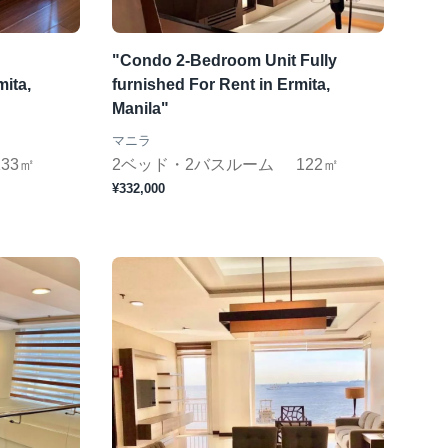
"Condo 2-Bedroom Unit Fully
mita,
furnished For Rent in Ermita,
Manila"
マニラ
133㎡
2ベッド・2バスルーム
122㎡
¥332,000