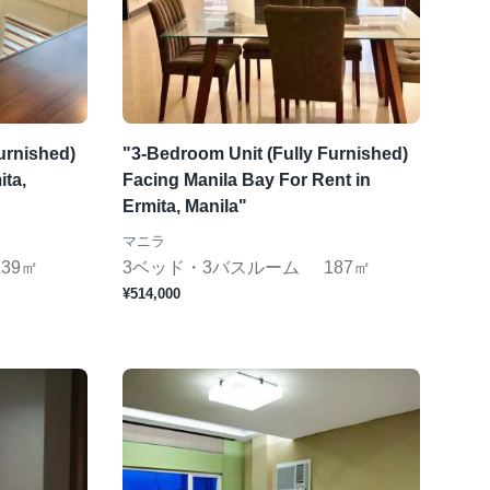
urnished)
"3-Bedroom Unit (Fully Furnished)
ita,
Facing Manila Bay For Rent in
Ermita, Manila"
マニラ
139㎡
3ベッド・3バスルーム
187㎡
¥514,000