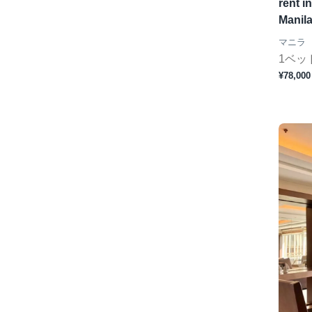
rent i
Manil
マニラ
1ベッ
¥78,000