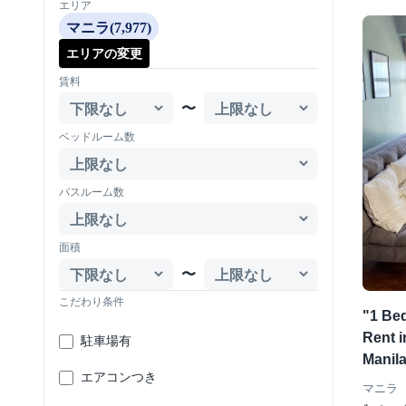
エリア
マニラ(7,977)
エリアの変更
賃料
〜
ベッドルーム数
バスルーム数
面積
〜
こだわり条件
"1 Be
Rent i
駐車場有
Manil
エアコンつき
マニラ