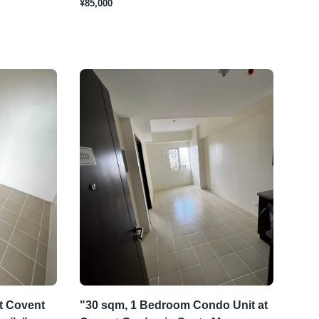
¥85,000
at Covent
"30 sqm, 1 Bedroom Condo Unit at