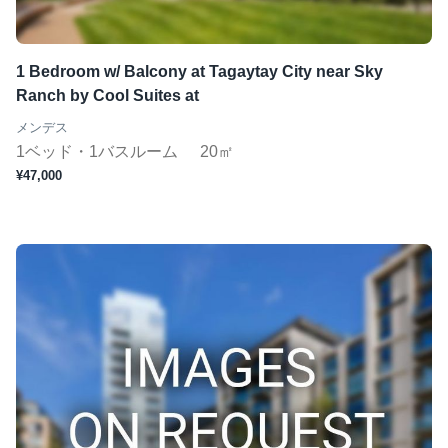
ジムあり
Wifi完備
1 Bedroom w/ Balcony at Tagaytay City near Sky
コンシェルジュ
Ranch by Cool Suites at
短期（１ヶ月〜）
メンデス
1ベッド・1バスルーム
20㎡
¥47,000
この条件で検索