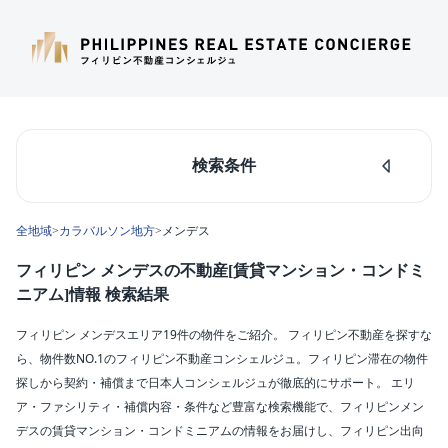
検索条件
人気のあるエリア
全地域
>
カラバルソン地方
>
メンデス
マカティ
タギッグ
フィリピン メンデスの不動産[賃貸マンション・コンドミ
ケソンシティ
ニアム]情報 検索結果
ルソン島中部
ダパオ
フィリピン メンデスエリア19件の物件をご紹介。 フィリピン不動産を探すな
セブシティ
ら、物件数NO.1のフィリピン不動産コンシェルジュ。フィリピン滞在の物件
カラバルソン
探しから契約・補償まで日本人コンシェルジュが徹底的にサポート。 エリ
ア・ファシリティ・補償内容・条件など豊富な検索機能で、フィリピンメン
エリア
デスの賃貸マンション・コンドミニアムの情報をお届けし、フィリピン出向
メンデス(19)