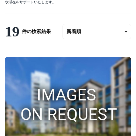
や滞在をサポートいたします。
エリアの変更
賃料
〜
19
件の検索結果
ベッドルーム数
バスルーム数
面積
〜
こだわり条件
駐車場有
エアコンつき
プールつき