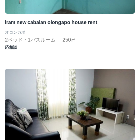
ジムあり
Wifi完備
Iram new cabalan olongapo house rent
コンシェルジュ
オロンガポ
短期（１ヶ月〜）
2ベッド・1バスルーム
250㎡
応相談
この条件で検索