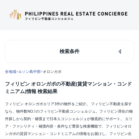
検索条件
人気のあるエリア
全地域
>
ルソン島中部
>
オロンガポ
マカティ
タギッグ
フィリピン オロンガポの不動産[賃貸マンション・コンド
ケソンシティ
ミニアム]情報 検索結果
ルソン島中部
ダパオ
フィリピン オロンガポエリア3件の物件をご紹介。 フィリピン不動産を探す
セブシティ
なら、物件数NO.1のフィリピン不動産コンシェルジュ。フィリピン滞在の物
カラバルソン
件探しから契約・補償まで日本人コンシェルジュが徹底的にサポート。 エリ
ア・ファシリティ・補償内容・条件など豊富な検索機能で、フィリピンオロ
エリア
ンガポの賃貸マンション・コンドミニアムの情報をお届けし、フィリピン出
オロンガポ(3)