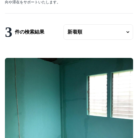
向や滞在をサポートいたします。
エリアの変更
賃料
〜
3
件の検索結果
ベッドルーム数
バスルーム数
面積
〜
こだわり条件
駐車場有
エアコンつき
プールつき