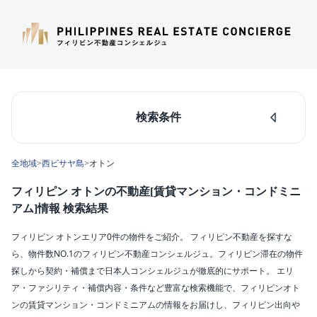
検索条件
人気のあるエリア
全地域
>
西ビサヤ島
>
オトン
マカティ
タギッグ
フィリピン オトンの不動産[賃貸マンション・コンドミニ
ケソンシティ
アム]情報 検索結果
ルソン島中部
ダパオ
フィリピン オトンエリア0件の物件をご紹介。 フィリピン不動産を探すな
セブシティ
ら、物件数NO.1のフィリピン不動産コンシェルジュ。フィリピン滞在の物件
カラバルソン
探しから契約・補償まで日本人コンシェルジュが徹底的にサポート。 エリ
ア・ファシリティ・補償内容・条件など豊富な検索機能で、フィリピンオト
エリア
ンの賃貸マンション・コンドミニアムの情報をお届けし、フィリピン出向や
オトン(0)