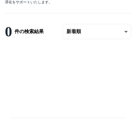
滞在をサポートいたします。
エリアの変更
賃料
〜
0
件の検索結果
ベッドルーム数
バスルーム数
面積
〜
こだわり条件
駐車場有
エアコンつき
プールつき