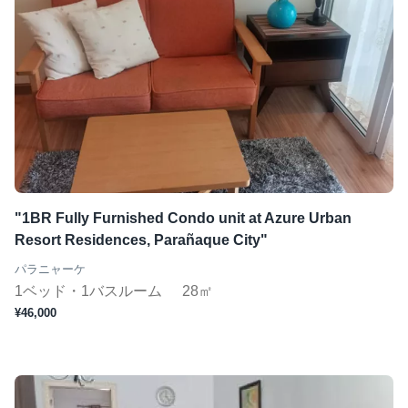
"1BR Fully Furnished Condo unit at Azure Urban
Resort Residences, Parañaque City"
パラニャーケ
1ベッド・1バスルーム
28㎡
¥46,000