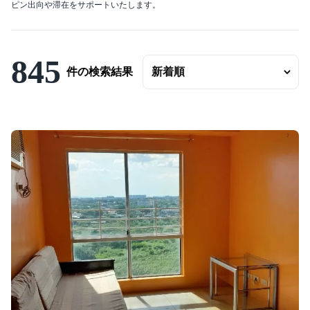
ピン出向や滞在をサポートいたします。
エリアの変更
賃料
〜
845
件の検索結果
ベッドルーム数
バスルーム数
面積
〜
こだわり条件
駐車場有
エアコンつき
プールつき