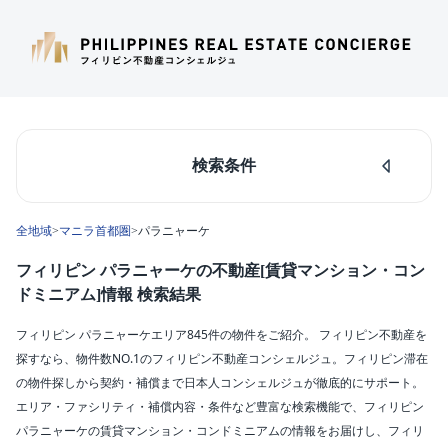
検索条件
人気のあるエリア
全地域
>
マニラ首都圏
>
パラニャーケ
マカティ
タギッグ
フィリピン パラニャーケの不動産[賃貸マンション・コン
ケソンシティ
ドミニアム]情報 検索結果
ルソン島中部
ダパオ
フィリピン パラニャーケエリア845件の物件をご紹介。 フィリピン不動産を
セブシティ
探すなら、物件数NO.1のフィリピン不動産コンシェルジュ。フィリピン滞在
カラバルソン
の物件探しから契約・補償まで日本人コンシェルジュが徹底的にサポート。
エリア・ファシリティ・補償内容・条件など豊富な検索機能で、フィリピン
エリア
パラニャーケの賃貸マンション・コンドミニアムの情報をお届けし、フィリ
パラニャーケ(845)