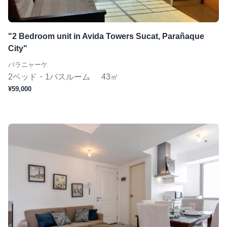
ジムあり
Wifi完備
"2 Bedroom unit in Avida Towers Sucat, Parañaque
コンシェルジュ
City"
短期（１ヶ月〜）
パラニャーケ
2ベッド・1バスルーム
43㎡
¥59,000
この条件で検索