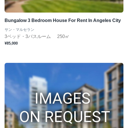
ジムあり
Wifi完備
Bungalow 3 Bedroom House For Rent In Angeles City
コンシェルジュ
サン・マルセラン
短期（１ヶ月〜）
3ベッド・3バスルーム
250㎡
¥85,000
この条件で検索