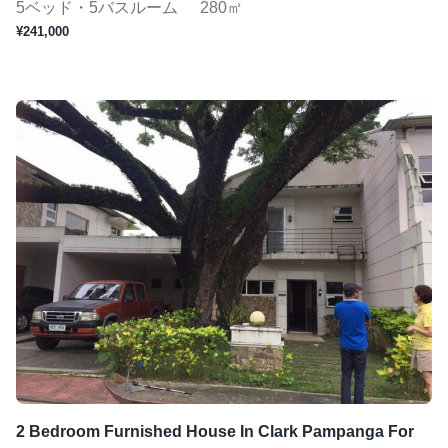
5ベッド・5バスルーム
280㎡
¥241,000
2 Bedroom Furnished House In Clark Pampanga For