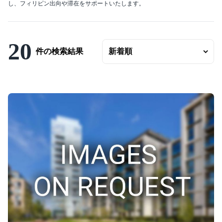
し、フィリピン出向や滞在をサポートいたします。
エリアの変更
賃料
〜
20
件の検索結果
ベッドルーム数
バスルーム数
面積
〜
こだわり条件
駐車場有
エアコンつき
プールつき