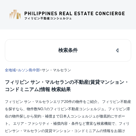
検索条件
人気のあるエリア
全地域
>
ルソン島中部
>
サン・マルセラン
マカティ
タギッグ
フィリピン サン・マルセランの不動産[賃貸マンション・
ケソンシティ
コンドミニアム]情報 検索結果
ルソン島中部
ダパオ
フィリピン サン・マルセランエリア20件の物件をご紹介。 フィリピン不動産
セブシティ
を探すなら、物件数NO.1のフィリピン不動産コンシェルジュ。フィリピン滞
カラバルソン
在の物件探しから契約・補償まで日本人コンシェルジュが徹底的にサポー
ト。 エリア・ファシリティ・補償内容・条件など豊富な検索機能で、フィリ
エリア
ピンサン・マルセランの賃貸マンション・コンドミニアムの情報をお届け
サン・マルセラン(20)