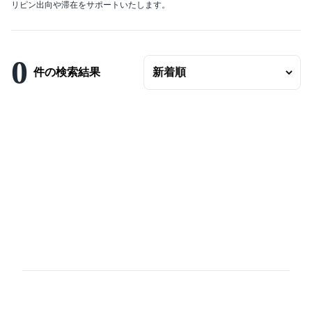
リピン出向や滞在をサポートいたします。
エリアの変更
賃料
〜
0
件の検索結果
ベッドルーム数
バスルーム数
面積
〜
こだわり条件
駐車場有
エアコンつき
プールつき