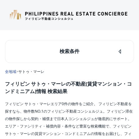
検索条件
人気のあるエリア
全地域
>
サトゥ・マーレ
マカティ
タギッグ
フィリピン サトゥ・マーレの不動産[賃貸マンション・コ
ケソンシティ
ンドミニアム]情報 検索結果
ルソン島中部
ダパオ
フィリピン サトゥ・マーレエリア0件の物件をご紹介。 フィリピン不動産を
セブシティ
探すなら、物件数NO.1のフィリピン不動産コンシェルジュ。フィリピン滞在
カラバルソン
の物件探しから契約・補償まで日本人コンシェルジュが徹底的にサポート。
エリア・ファシリティ・補償内容・条件など豊富な検索機能で、フィリピン
エリア
サトゥ・マーレの賃貸マンション・コンドミニアムの情報をお届けし、フィ
サトゥ・マーレ(0)